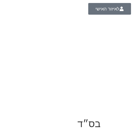
לאיזור האישי
בס״ד