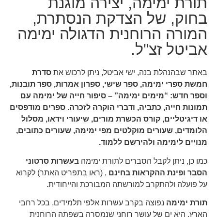
תורת ימימה, יצירה מוגנת
בחוק, של הצדקת הנסתרת,
המורה הרוחנית הדגולה ימימה
אביטל זצ"ל.
באתר שבהנהלת בנה, ישי אביטל, ניתן לרכוש את
סדרת
חמשת ספרי ימימה, ספר שישי, ספרון אמרות, ספר תובנות,
וספר חדש: “מימים ימימה” – סיפור חייה של ימימה עם
תמונות חייה, כתביה, ודברי הוקרה לזכרה. ספרים מודפסים
או דיגיטליים, קורס הכשרת מורים, שיעורי וידאו, מסלול
הלומדים, שעורים מוקלטים מפי ימימה, שעורים כתובים,
מנויים לימימה ולהירשם ללמוד.
כמו כן, ניתן לקבל הסברים לתורת ימימה
בעשרות סרטוני
הסבר ופינת ההקראות
בחינם
, (ראו בתפריט האתר) לקרוא
על פועלה ולהתקרב למורשתה המבורכת והייחודית.
תורת ימימה
נפוצה בקרב עשרות אלפי תלמידים, בכל רחבי
הארץ, היא ים של עושר רוחני שנמסרה בשפתה הרוחנית