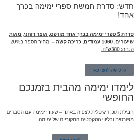
חדש: סדרת חמשת ספרי ימימה בכרך
אחד!
סדרת 5 ספרי ימימה בכרך אחד מודפס, אוצר רוחני, מאות
שיעורים, 1060 עמודים, כריכה קשה
–
מחיר הספר ב20%
הנחה: 380ש”ח.
לרכישה לחצו כאן
לימדו ימימה מהבית בזמנכם
החופשי
חבילת תוכן דיגיטלית לצפיה באתר – שעורי ימימה עם הסברים
מפורטים ובליווי הטקסטים המקוריים של ימימה.