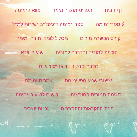
דף הבית
תפריט מוצרי ימימה
צוואת ימימה
9 ספרי ימימה
ספרי ימימה דיגיטליים ישירות למייל
קורס הכשרת מורים
מסלול לומדי תורת ימימה
תוכנית למודים והדרכה למורים
שיעורי וידאו
סדרת סרטוני וידיאו מקצועיים
שיעורי שמע מפי ימימה
אמרות ימימה
רשימת המורים המורשים
רישום לשיעורי ימימה
פינת ההקראות וההסברים
זכויות יוצרים