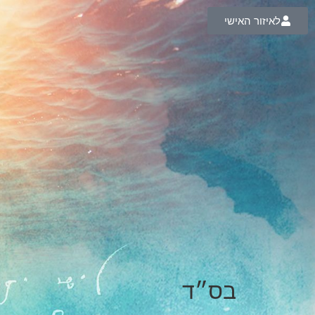
לאיזור האישי
בס״ד