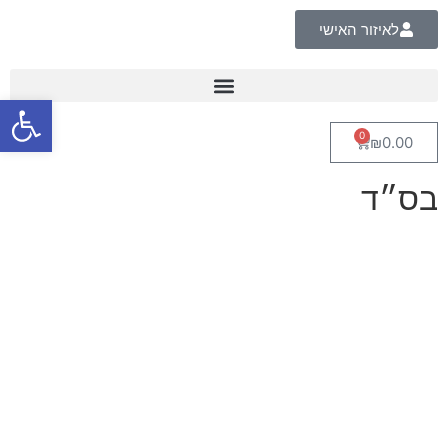
לאיזור האישי
פתח סרגל
9 ספרי ימימה
0
₪
0.00
בס״ד