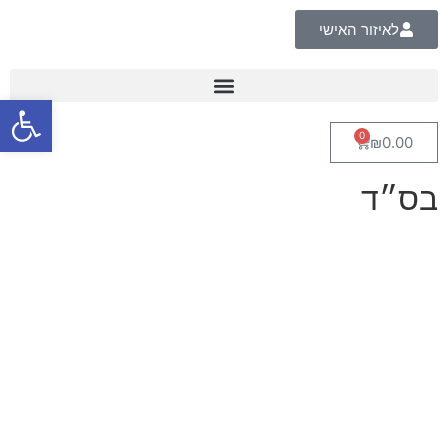
לאיזור האישי
פתח סרגל
9 ספרי ימימה
0
₪
0.00
בס״ד